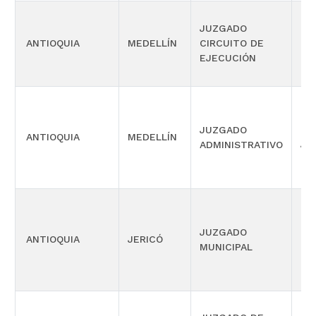
JUZGADO
ANTIOQUIA
MEDELLÍN
CIRCUITO DE
CIV
EJECUCIÓN
JUZGADO
OF
ANTIOQUIA
MEDELLÍN
ADMINISTRATIVO
JU
PR
JUZGADO
ANTIOQUIA
JERICÓ
CO
MUNICIPAL
MÚ