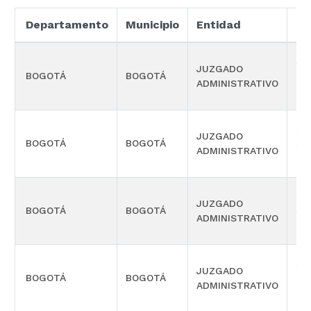
Departamento
Municipio
Entidad
Es
SE
JUZGADO
BOGOTÁ
BOGOTÁ
TE
ADMINISTRATIVO
OR
SE
JUZGADO
BOGOTÁ
BOGOTÁ
SE
ADMINISTRATIVO
OR
SE
JUZGADO
BOGOTÁ
BOGOTÁ
SE
ADMINISTRATIVO
OR
SE
JUZGADO
BOGOTÁ
BOGOTÁ
SE
ADMINISTRATIVO
OR