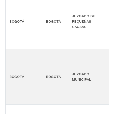
JUZGADO DE
PR
BOGOTÁ
BOGOTÁ
PEQUEÑAS
CO
CAUSAS
MÚ
PE
JUZGADO
FU
BOGOTÁ
BOGOTÁ
MUNICIPAL
CO
GA