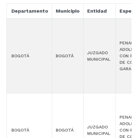
Departamento
Municipio
Entidad
Especi
PENAL P
ADOLES
JUZGADO
BOGOTÁ
BOGOTÁ
CON FU
MUNICIPAL
DE CON
GARANT
PENAL P
ADOLES
JUZGADO
BOGOTÁ
BOGOTÁ
CON FU
MUNICIPAL
DE CON