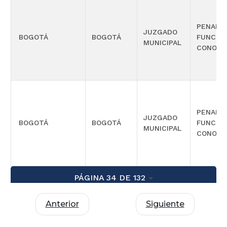
PENAL 
JUZGADO
BOGOTÁ
BOGOTÁ
FUNCIÓ
MUNICIPAL
CONOCI
PENAL 
JUZGADO
BOGOTÁ
BOGOTÁ
FUNCIÓ
MUNICIPAL
CONOCI
PÁGINA 34 DE 132
Anterior
Siguiente