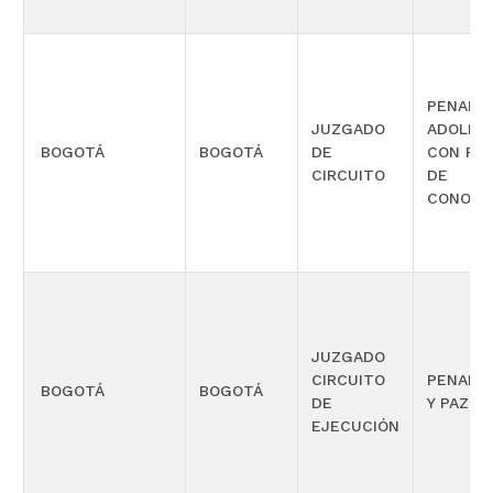
PENAL P
JUZGADO
ADOLES
BOGOTÁ
BOGOTÁ
DE
CON FU
CIRCUITO
DE
CONOCI
JUZGADO
CIRCUITO
PENAL J
BOGOTÁ
BOGOTÁ
DE
Y PAZ
EJECUCIÓN