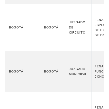
PENAL
JUZGADO
ESPECIA
BOGOTÁ
BOGOTÁ
DE
DE EXTI
CIRCUITO
DE DOMI
PENAL 
JUZGADO
BOGOTÁ
BOGOTÁ
FUNCIÓ
MUNICIPAL
CONOCI
PENAL 