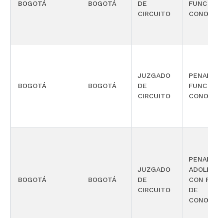
BOGOTÁ
BOGOTÁ
DE
FUNCIÓ
CIRCUITO
CONOCI
JUZGADO
PENAL 
BOGOTÁ
BOGOTÁ
DE
FUNCIÓ
CIRCUITO
CONOCI
PENAL P
JUZGADO
ADOLES
BOGOTÁ
BOGOTÁ
DE
CON FU
CIRCUITO
DE
CONOCI