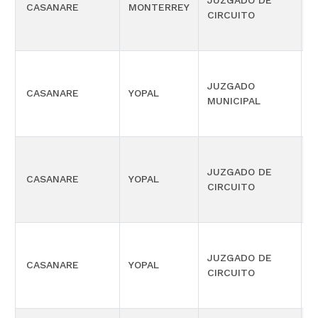
JUZGADO DE
P
CASANARE
MONTERREY
CIRCUITO
F
JUZGADO
CASANARE
YOPAL
C
MUNICIPAL
JUZGADO DE
CASANARE
YOPAL
F
CIRCUITO
JUZGADO DE
CASANARE
YOPAL
L
CIRCUITO