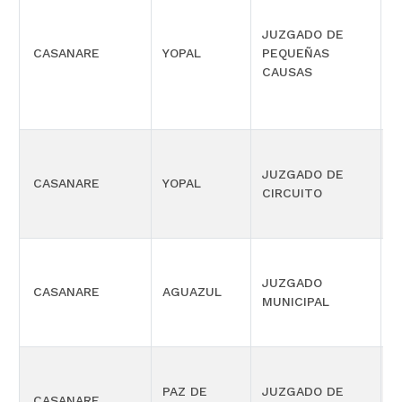
JUZGADO DE
CASANARE
YOPAL
PEQUEÑAS
L
CAUSAS
JUZGADO DE
CASANARE
YOPAL
C
CIRCUITO
P
JUZGADO
CASANARE
AGUAZUL
C
MUNICIPAL
M
P
PAZ DE
JUZGADO DE
CASANARE
C