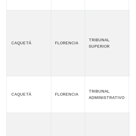
C
TRIBUNAL
CAQUETÁ
FLORENCIA
R
SUPERIOR
D
TRIBUNAL
S
CAQUETÁ
FLORENCIA
ADMINISTRATIVO
G