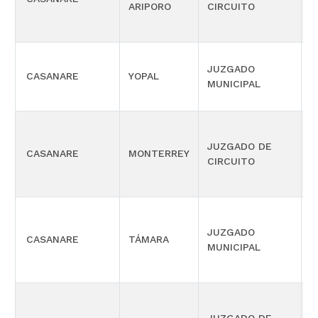
ARIPORO
CIRCUITO
M
JUZGADO
CASANARE
YOPAL
C
MUNICIPAL
P
JUZGADO DE
CASANARE
MONTERREY
C
CIRCUITO
M
P
JUZGADO
CASANARE
TÁMARA
C
MUNICIPAL
M