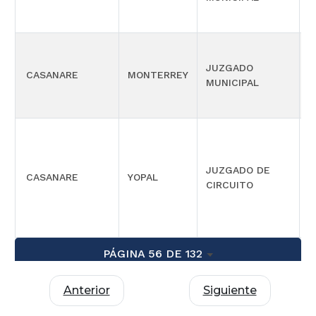
P
JUZGADO
CASANARE
MONTERREY
C
MUNICIPAL
M
E
JUZGADO DE
P
CASANARE
YOPAL
CIRCUITO
M
S
PÁGINA 56 DE 132
Anterior
Siguiente