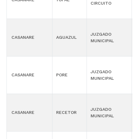
CIRCUITO
P
JUZGADO
CASANARE
AGUAZUL
C
MUNICIPAL
M
P
JUZGADO
CASANARE
PORE
C
MUNICIPAL
M
P
JUZGADO
CASANARE
RECETOR
C
MUNICIPAL
M