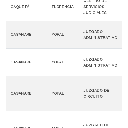
CENTRO DE
O
CAQUETÁ
FLORENCIA
SERVICIOS
A
JUDICIALES
P
JUZGADO
S
CASANARE
YOPAL
ADMINISTRATIVO
O
JUZGADO
S
CASANARE
YOPAL
ADMINISTRATIVO
O
JUZGADO DE
CASANARE
YOPAL
C
CIRCUITO
JUZGADO DE
CASANARE
YOPAL
L