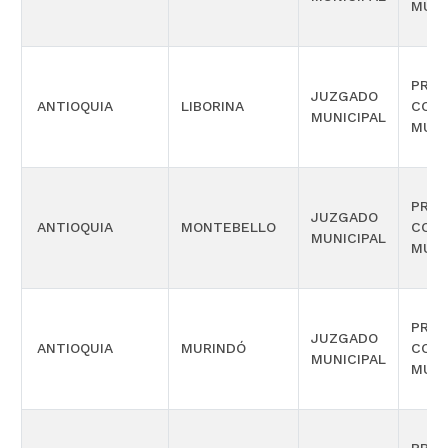
MÚLT
PROM
JUZGADO
ANTIOQUIA
LIBORINA
COM
MUNICIPAL
MÚLT
PROM
JUZGADO
ANTIOQUIA
MONTEBELLO
COM
MUNICIPAL
MÚLT
PROM
JUZGADO
ANTIOQUIA
MURINDÓ
COM
MUNICIPAL
MÚLT