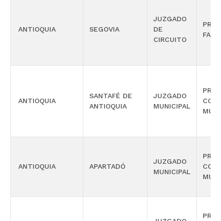
JUZGADO
PROM
ANTIOQUIA
SEGOVIA
DE
FAMI
CIRCUITO
PROM
SANTAFÉ DE
JUZGADO
ANTIOQUIA
COM
ANTIOQUIA
MUNICIPAL
MÚLT
PROM
JUZGADO
ANTIOQUIA
APARTADÓ
COM
MUNICIPAL
MÚLT
PROM