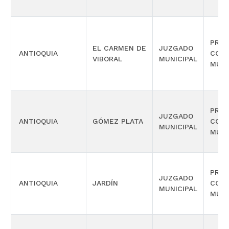
PROM
EL CARMEN DE
JUZGADO
ANTIOQUIA
COM
VIBORAL
MUNICIPAL
MÚLT
PROM
JUZGADO
ANTIOQUIA
GÓMEZ PLATA
COM
MUNICIPAL
MÚLT
PROM
JUZGADO
ANTIOQUIA
JARDÍN
COM
MUNICIPAL
MÚLT