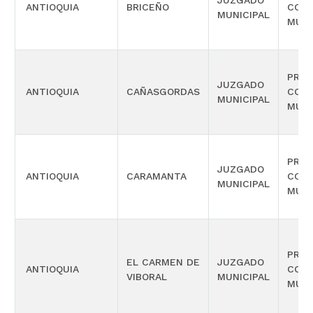
JUZGADO
ANTIOQUIA
BRICEÑO
COM
MUNICIPAL
MÚLT
PROM
JUZGADO
ANTIOQUIA
CAÑASGORDAS
COM
MUNICIPAL
MÚLT
PROM
JUZGADO
ANTIOQUIA
CARAMANTA
COM
MUNICIPAL
MÚLT
PROM
EL CARMEN DE
JUZGADO
ANTIOQUIA
COM
VIBORAL
MUNICIPAL
MÚLT