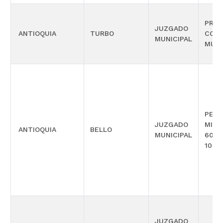
PROM
JUZGADO
ANTIOQUIA
TURBO
COM
MUNICIPAL
MÚLT
PENA
JUZGADO
MIXT
ANTIOQUIA
BELLO
MUNICIPAL
600,
1098
JUZGADO