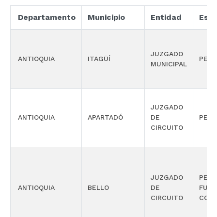
Departamento
Municipio
Entidad
Espe
JUZGADO
ANTIOQUIA
ITAGÜÍ
PENA
MUNICIPAL
JUZGADO
ANTIOQUIA
APARTADÓ
DE
PENA
CIRCUITO
JUZGADO
PENA
ANTIOQUIA
BELLO
DE
FUNC
CIRCUITO
CONO