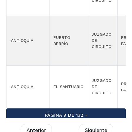
CIRCUITO
JUZGADO
PUERTO
PROM
ANTIOQUIA
DE
BERRÍO
FAMI
CIRCUITO
JUZGADO
PROM
ANTIOQUIA
EL SANTUARIO
DE
FAMI
CIRCUITO
PÁGINA 9 DE 132
Anterior
Siguiente