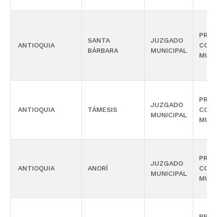
PROM
SANTA
JUZGADO
ANTIOQUIA
COM
BÁRBARA
MUNICIPAL
MÚLT
PROM
JUZGADO
ANTIOQUIA
TÁMESIS
COM
MUNICIPAL
MÚLT
PROM
JUZGADO
ANTIOQUIA
ANORÍ
COM
MUNICIPAL
MÚLT
PROM