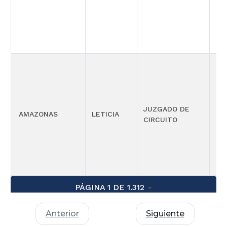
CO
PE
JUZGADO DE
AMAZONAS
LETICIA
FU
CIRCUITO
CO
PÁGINA 1 DE 1.312
Anterior
Siguiente