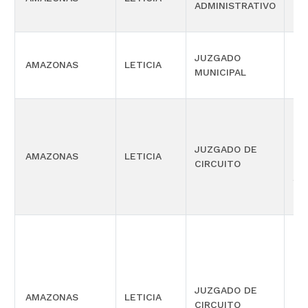
ADMINISTRATIVO
OR
JUZGADO
AMAZONAS
LETICIA
CIV
MUNICIPAL
EJ
JUZGADO DE
PE
AMAZONAS
LETICIA
CIRCUITO
ME
SE
PE
JUZGADO DE
AMAZONAS
LETICIA
FU
CIRCUITO