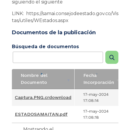
siguiendo el siguiente
LINK: https://samai.consejodeestado.gov.co/Vis
tas/utiles/WEstados.aspx
Documentos de la publicación
Búsqueda de documentos
Nombre del
Fecha
Documento
Incorporación
Nombre del
Fecha
17-may-2024
Captura.PNG.crdownload
Documento
Incorporación
17:08:14
17-may-2024
ESTADOSAMAITAN.pdf
17:08:18
Mostrando el