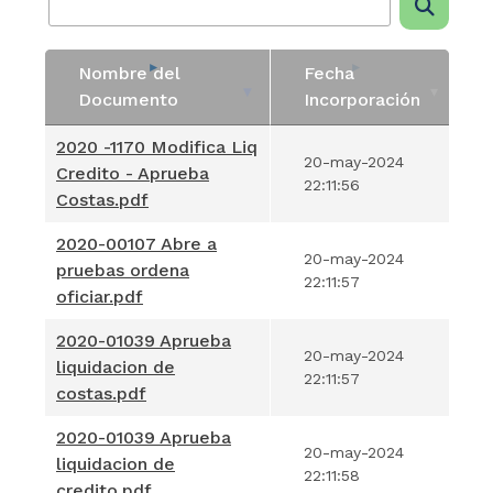
Nombre del
Fecha
Documento
Incorporación
Nombre del
Fecha
2020 -1170 Modifica Liq
20-may-2024
Documento
Incorporación
Credito - Aprueba
22:11:56
Costas.pdf
2020-00107 Abre a
20-may-2024
pruebas ordena
22:11:57
oficiar.pdf
2020-01039 Aprueba
20-may-2024
liquidacion de
22:11:57
costas.pdf
2020-01039 Aprueba
20-may-2024
liquidacion de
22:11:58
credito.pdf