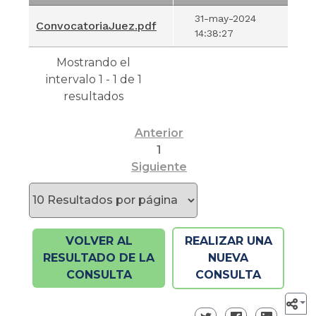
Nombre del
Fecha
31-may-2024
ConvocatoriaJuez.pdf
Documento
Incorporación
14:38:27
Mostrando el
intervalo 1 - 1 de 1
resultados
Anterior
1
Siguiente
VOLVER AL
REALIZAR UNA
RESULTADO DE LA
NUEVA
CONSULTA
CONSULTA