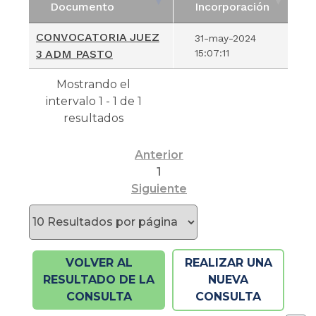
Documento
Incorporación
Nombre del
Fecha
CONVOCATORIA JUEZ
31-may-2024
Documento
Incorporación
3 ADM PASTO
15:07:11
Mostrando el
intervalo 1 - 1 de 1
resultados
Anterior
1
Siguiente
VOLVER AL
REALIZAR UNA
RESULTADO DE LA
NUEVA
CONSULTA
CONSULTA