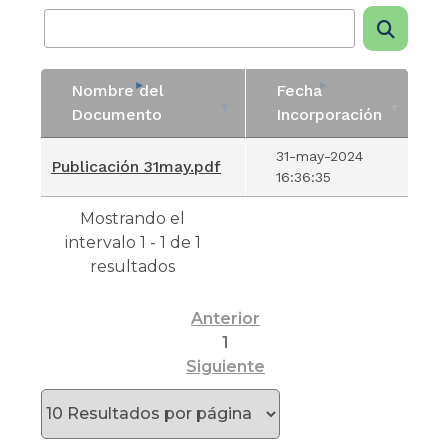
Nombre del
Fecha
Documento
Incorporación
Nombre del
Fecha
31-may-2024
Publicación 31may.pdf
Documento
Incorporación
16:36:35
Mostrando el
intervalo 1 - 1 de 1
resultados
Anterior
1
Siguiente