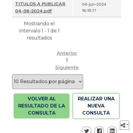
Nombre del
Fecha
TITULOS A PUBLICAR
04-jun-2024
Documento
Incorporación
04-06-2024.pdf
16:15:17
Mostrando el
intervalo 1 - 1 de 1
resultados
Anterior
1
Siguiente
VOLVER AL
REALIZAR UNA
RESULTADO DE LA
NUEVA
CONSULTA
CONSULTA