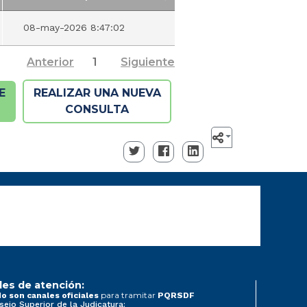
Fecha Incorporación
08-may-2026 8:47:02
Anterior
1
Siguiente
E
REALIZAR UNA NUEVA
CONSULTA
les de atención:
para tramitar
o son canales oficiales
PQRSDF
sejo Superior de la Judicatura: