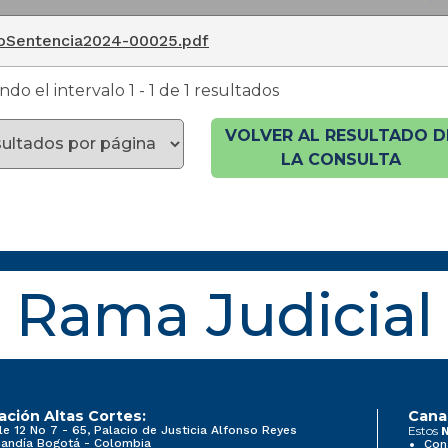
mbre del Documento
oSentencia2024-00025.pdf
do el intervalo 1 - 1 de 1 resultados
VOLVER AL RESULTADO D
LA CONSULTA
Rama Judicial
ación Altas Cortes:
Cana
le 12 No 7 - 65, Palacio de Justicia Alfonso Reyes
Estos
N
andía Bogotá - Colombia
Con