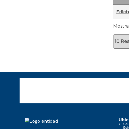
No
Edict
Mostran
Ubic
Cal
Ech