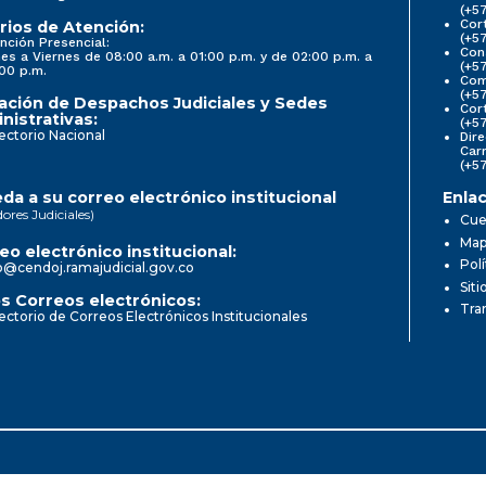
(+5
Cort
rios de Atención:
(+5
nción Presencial:
Con
es a Viernes de 08:00 a.m. a 01:00 p.m. y de 02:00 p.m. a
(+5
00 p.m.
Comi
(+5
ación de Despachos Judiciales y Sedes
Cor
nistrativas:
(+5
ectorio Nacional
Dire
Car
(+5
da a su correo electrónico institucional
Enlac
dores Judiciales)
Cue
Mapa
eo electrónico institucional:
Pol
o@cendoj.ramajudicial.gov.co
Siti
s Correos electrónicos:
Tra
ectorio de Correos Electrónicos Institucionales