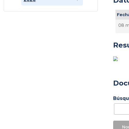
Dato
Fecha
08 m
Res
Doc
Búsqu
No