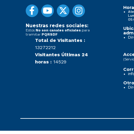
Hora
Ate
Lun
05:
Nuestras redes sociales:
Ubic
Estos
para
No son canales oficiales
admi
tramitar
PQRSDF
Dir
Total de Visitantes :
13272212
Visitantes Últimas 24
Acce
(Servi
horas :
14529
Corr
inf
Otro
Dir