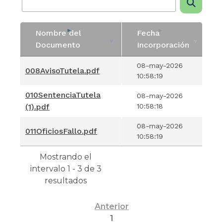
Nombre del
Fecha
Documento
Incorporación
Nombre del
Fecha
08-may-2026
008AvisoTutela.pdf
Documento
Incorporación
10:58:19
010SentenciaTutela
08-may-2026
(1).pdf
10:58:18
08-may-2026
011OficiosFallo.pdf
10:58:19
Mostrando el
intervalo 1 - 3 de 3
resultados
Anterior
1