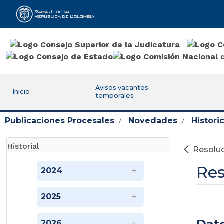
Rama Judicial
Avisos vacantes
Inicio
temporales
Publicaciones Procesales
Novedades
Histor
Historial
Resoluc
Res
2024
2025
2026