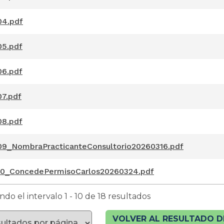
04.pdf
5.pdf
6.pdf
7.pdf
8.pdf
9_NombraPracticanteConsultorio20260316.pdf
10_ConcedePermisoCarlos20260324.pdf
do el intervalo 1 - 10 de 18 resultados
VOLVER AL RESULTADO D