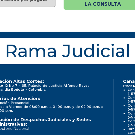
LA CONSULTA
Rama Judicial
ación Altas Cortes:
Cana
le 12 No 7 - 65, Palacio de Justicia Alfonso Reyes
Estos
N
andía Bogotá - Colombia
Con
(+5
Cort
rios de Atención:
(+5
nción Presencial:
Con
es a Viernes de 08:00 a.m. a 01:00 p.m. y de 02:00 p.m. a
(+5
00 p.m.
Comi
(+5
ación de Despachos Judiciales y Sedes
Cor
nistrativas:
(+5
ectorio Nacional
Dire
Car