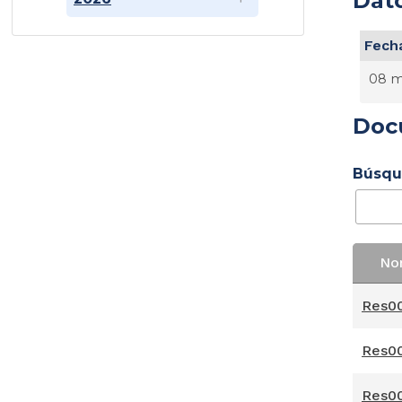
Dato
Fecha
08 m
Doc
Búsqu
No
No
Res00
Res00
Res00