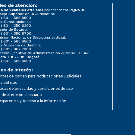
les de atención:
para tramitar
o son canales oficiales
PQRSDF
sejo Superior de la Judicatura:
7) 601 - 565 8500
e Constitucional:
7) 601 - 350 6200
sejo de Estado:
7) 601 - 350 6700
sión Nacional de Disciplina Judicial:
7) 601 - 565 8500
te Suprema de Justicia:
7) 601 - 362 2000
cción Ejecutiva de Administración Judicial - DEAJ:
rera 7 # 27-18, Bogotá
7) 601 - 565 8500
es de interés:
ntas de correo para Notificaciones Judiciales
 del sitio
íticas de privacidad y condiciones de uso
o de atención al usuario
nsparencia y Acceso a la información