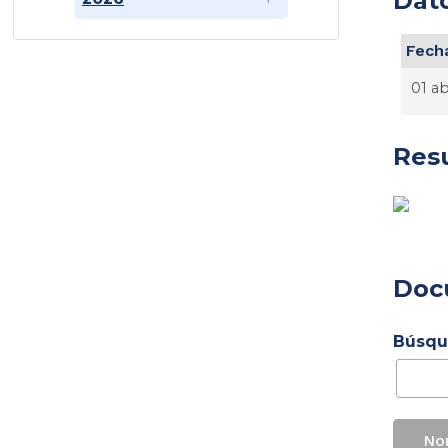
Dato
Fecha
01 a
Res
Doc
Búsqu
No