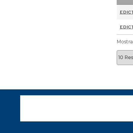
No
EDICT
EDIC
Mostran