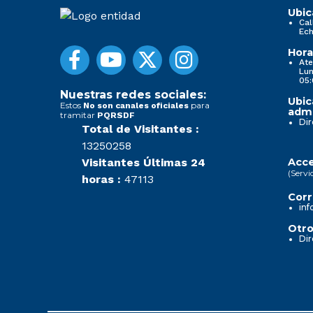
Ubic
Cal
Ech
Hora
Ate
Lun
05:
Nuestras redes sociales:
Ubic
Estos
para
No son canales oficiales
admi
tramitar
PQRSDF
Dir
Total de Visitantes :
13250258
Visitantes Últimas 24
Acce
(Servi
horas :
47113
Corr
inf
Otro
Dir