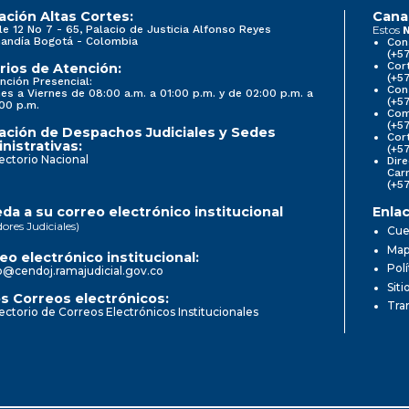
ación Altas Cortes:
Cana
le 12 No 7 - 65, Palacio de Justicia Alfonso Reyes
Estos
N
andía Bogotá - Colombia
Con
(+5
Cort
rios de Atención:
(+5
nción Presencial:
Con
es a Viernes de 08:00 a.m. a 01:00 p.m. y de 02:00 p.m. a
(+5
00 p.m.
Comi
(+5
ación de Despachos Judiciales y Sedes
Cor
nistrativas:
(+5
ectorio Nacional
Dire
Car
(+5
da a su correo electrónico institucional
Enlac
dores Judiciales)
Cue
Mapa
eo electrónico institucional:
Pol
o@cendoj.ramajudicial.gov.co
Siti
s Correos electrónicos:
Tra
ectorio de Correos Electrónicos Institucionales