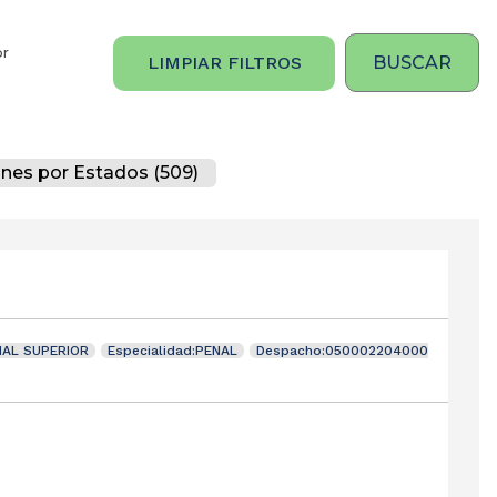
or
LIMPIAR FILTROS
ones por Estados (509)
NAL SUPERIOR
Especialidad:PENAL
Despacho:050002204000