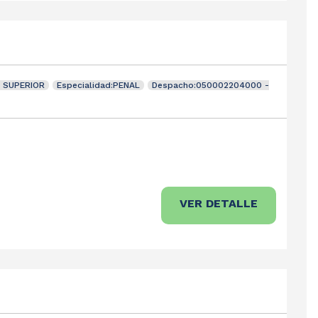
L SUPERIOR
Especialidad:PENAL
Despacho:050002204000 -
VER DETALLE