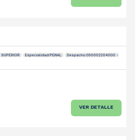
L SUPERIOR
Especialidad:PENAL
Despacho:050002204000 -
VER DETALLE