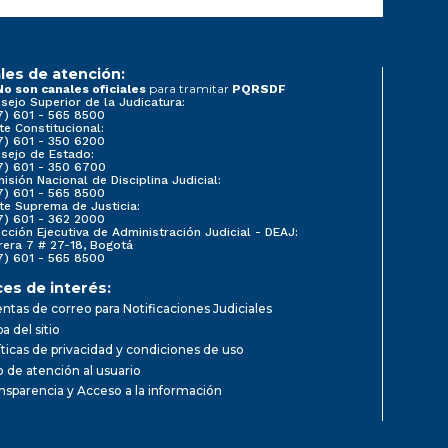
les de atención:
para tramitar
No son canales oficiales
PQRSDF
sejo Superior de la Judicatura:
7) 601 - 565 8500
te Constitucional:
7) 601 - 350 6200
sejo de Estado:
7) 601 - 350 6700
isión Nacional de Disciplina Judicial:
7) 601 - 565 8500
te Suprema de Justicia:
7) 601 - 362 2000
ección Ejecutiva de Administración Judicial - DEAJ:
rera 7 # 27-18, Bogotá
7) 601 - 565 8500
ces de interés:
ntas de correo para Notificaciones Judiciales
a del sitio
íticas de privacidad y condiciones de uso
io de atención al usuario
nsparencia y Acceso a la información