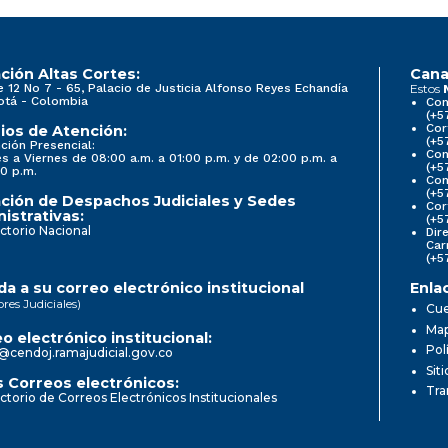
ción Altas Cortes:
Cana
e 12 No 7 - 65, Palacio de Justicia Alfonso Reyes Echandía
Estos
otá - Colombia
Con
(+5
Cor
ios de Atención:
(+5
ción Presencial:
Con
s a Viernes de 08:00 a.m. a 01:00 p.m. y de 02:00 p.m. a
(+5
0 p.m.
Com
(+5
ción de Despachos Judiciales y Sedes
Cor
istrativas:
(+5
ctorio Nacional
Dir
Car
(+5
a a su correo electrónico institucional
Enla
ores Judiciales)
Cue
Map
o electrónico institucional:
Pol
@cendoj.ramajudicial.gov.co
Sit
 Correos electrónicos:
Tra
ctorio de Correos Electrónicos Institucionales