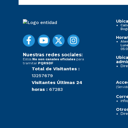
Ubica
Call
Bog
Horar
Aten
Lune
05:0
Nuestras redes sociales:
Ubica
Estos
para
No son canales oficiales
admin
tramitar
PQRSDF
Dire
Total de Visitantes :
13257679
Visitantes Últimas 24
Acced
(Servid
horas :
67283
Corre
info
Otros
Dire