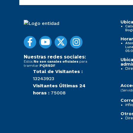
Ubica
Call
Bog
Horar
Aten
Lune
05:0
Nuestras redes sociales:
Ubica
Estos
para
No son canales oficiales
admin
tramitar
PQRSDF
Dire
Total de Visitantes :
13243923
Visitantes Últimas 24
Acced
(Servid
horas :
75008
Corre
info
Otros
Dire