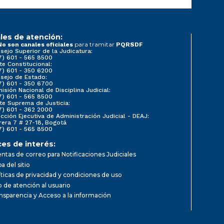
les de atención:
para tramitar
No son canales oficiales
PQRSDF
sejo Superior de la Judicatura:
7) 601 - 565 8500
te Constitucional:
7) 601 - 350 6200
sejo de Estado:
7) 601 - 350 6700
isión Nacional de Disciplina Judicial:
7) 601 - 565 8500
te Suprema de Justicia:
7) 601 - 362 2000
ección Ejecutiva de Administración Judicial - DEAJ:
rera 7 # 27-18, Bogotá
7) 601 - 565 8500
ces de interés:
ntas de correo para Notificaciones Judiciales
a del sitio
íticas de privacidad y condiciones de uso
io de atención al usuario
nsparencia y Acceso a la información