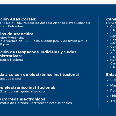
ción Altas Cortes:
Cana
e 12 No 7 - 65, Palacio de Justicia Alfonso Reyes Echandía
Estos
otá - Colombia
Con
(+5
Cor
ios de Atención:
(+5
ción Presencial:
Con
s a Viernes de 08:00 a.m. a 01:00 p.m. y de 02:00 p.m. a
(+5
0 p.m.
Com
(+5
ción de Despachos Judiciales y Sedes
Cor
istrativas:
(+5
ctorio Nacional
Dir
Car
(+5
a a su correo electrónico institucional
Enla
ores Judiciales)
Cue
Map
o electrónico institucional:
Pol
@cendoj.ramajudicial.gov.co
Sit
 Correos electrónicos:
Tra
ctorio de Correos Electrónicos Institucionales