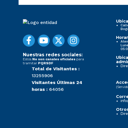
Ubica
Call
Bog
Horar
Aten
Lune
05:0
Nuestras redes sociales:
Ubica
Estos
para
No son canales oficiales
admin
tramitar
PQRSDF
Dire
Total de Visitantes :
13255906
Visitantes Últimas 24
Acced
(Servid
horas :
64056
Corre
info
Otros
Dire