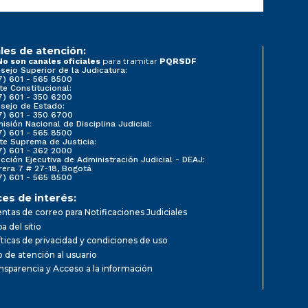
les de atención:
para tramitar
No son canales oficiales
PQRSDF
sejo Superior de la Judicatura:
7) 601 - 565 8500
te Constitucional:
7) 601 - 350 6200
sejo de Estado:
7) 601 - 350 6700
isión Nacional de Disciplina Judicial:
7) 601 - 565 8500
te Suprema de Justicia:
7) 601 - 362 2000
ección Ejecutiva de Administración Judicial - DEAJ:
rera 7 # 27-18, Bogotá
7) 601 - 565 8500
ces de interés:
ntas de correo para Notificaciones Judiciales
a del sitio
íticas de privacidad y condiciones de uso
io de atención al usuario
nsparencia y Acceso a la información