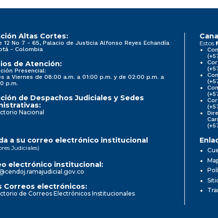
ción Altas Cortes:
Cana
e 12 No 7 - 65, Palacio de Justicia Alfonso Reyes Echandía
Estos
otá - Colombia
Con
(+5
Cor
ios de Atención:
(+5
ción Presencial:
Con
s a Viernes de 08:00 a.m. a 01:00 p.m. y de 02:00 p.m. a
(+5
0 p.m.
Com
(+5
ción de Despachos Judiciales y Sedes
Cor
istrativas:
(+5
ctorio Nacional
Dir
Car
(+5
a a su correo electrónico institucional
Enla
ores Judiciales)
Cue
Map
o electrónico institucional:
Pol
@cendoj.ramajudicial.gov.co
Sit
 Correos electrónicos:
Tra
ctorio de Correos Electrónicos Institucionales