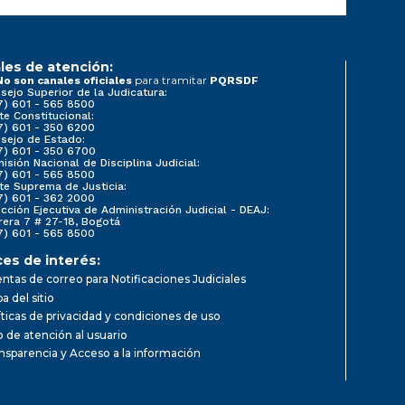
les de atención:
para tramitar
No son canales oficiales
PQRSDF
sejo Superior de la Judicatura:
7) 601 - 565 8500
te Constitucional:
7) 601 - 350 6200
sejo de Estado:
7) 601 - 350 6700
isión Nacional de Disciplina Judicial:
7) 601 - 565 8500
te Suprema de Justicia:
7) 601 - 362 2000
ección Ejecutiva de Administración Judicial - DEAJ:
rera 7 # 27-18, Bogotá
7) 601 - 565 8500
ces de interés:
ntas de correo para Notificaciones Judiciales
a del sitio
íticas de privacidad y condiciones de uso
io de atención al usuario
nsparencia y Acceso a la información