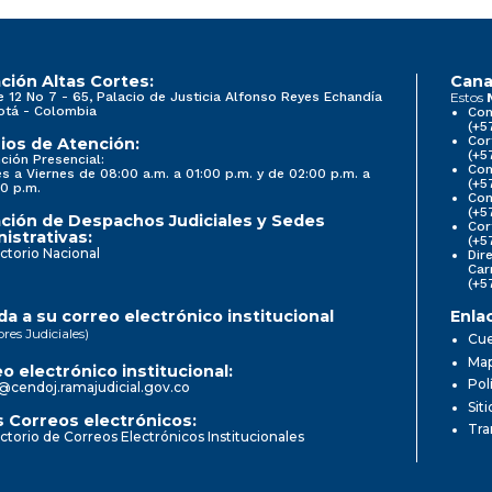
ción Altas Cortes:
Cana
e 12 No 7 - 65, Palacio de Justicia Alfonso Reyes Echandía
Estos
otá - Colombia
Con
(+5
Cor
ios de Atención:
(+5
ción Presencial:
Con
s a Viernes de 08:00 a.m. a 01:00 p.m. y de 02:00 p.m. a
(+5
0 p.m.
Com
(+5
ción de Despachos Judiciales y Sedes
Cor
istrativas:
(+5
ctorio Nacional
Dir
Car
(+5
a a su correo electrónico institucional
Enla
ores Judiciales)
Cue
Map
o electrónico institucional:
Pol
@cendoj.ramajudicial.gov.co
Sit
 Correos electrónicos:
Tra
ctorio de Correos Electrónicos Institucionales