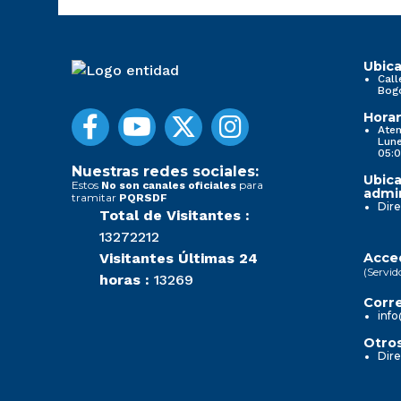
Ubica
Call
Bog
Horar
Aten
Lune
05:0
Nuestras redes sociales:
Ubica
Estos
para
No son canales oficiales
admin
tramitar
PQRSDF
Dire
Total de Visitantes :
13272212
Visitantes Últimas 24
Acced
(Servid
horas :
13269
Corre
info
Otros
Dire