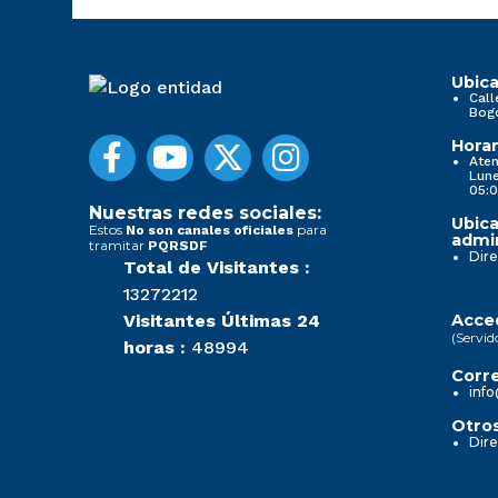
Ubica
Call
Bog
Horar
Aten
Lune
05:0
Nuestras redes sociales:
Ubica
Estos
para
No son canales oficiales
admin
tramitar
PQRSDF
Dire
Total de Visitantes :
13272212
Visitantes Últimas 24
Acced
(Servid
horas :
48994
Corre
info
Otros
Dire