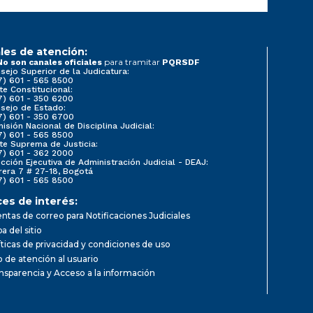
les de atención:
para tramitar
No son canales oficiales
PQRSDF
sejo Superior de la Judicatura:
7) 601 - 565 8500
te Constitucional:
7) 601 - 350 6200
sejo de Estado:
7) 601 - 350 6700
isión Nacional de Disciplina Judicial:
7) 601 - 565 8500
te Suprema de Justicia:
7) 601 - 362 2000
ección Ejecutiva de Administración Judicial - DEAJ:
rera 7 # 27-18, Bogotá
7) 601 - 565 8500
ces de interés:
ntas de correo para Notificaciones Judiciales
a del sitio
íticas de privacidad y condiciones de uso
io de atención al usuario
nsparencia y Acceso a la información