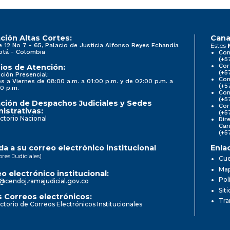
ción Altas Cortes:
Cana
e 12 No 7 - 65, Palacio de Justicia Alfonso Reyes Echandía
Estos
otá - Colombia
Con
(+5
Cor
ios de Atención:
(+5
ción Presencial:
Con
s a Viernes de 08:00 a.m. a 01:00 p.m. y de 02:00 p.m. a
(+5
0 p.m.
Com
(+5
ción de Despachos Judiciales y Sedes
Cor
istrativas:
(+5
ctorio Nacional
Dir
Car
(+5
a a su correo electrónico institucional
Enla
ores Judiciales)
Cue
Map
o electrónico institucional:
Pol
@cendoj.ramajudicial.gov.co
Sit
 Correos electrónicos:
Tra
ctorio de Correos Electrónicos Institucionales