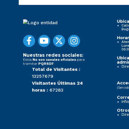
Ubica
Call
Bog
Horar
Aten
Lune
05:0
Nuestras redes sociales:
Ubica
Estos
para
No son canales oficiales
admin
tramitar
PQRSDF
Dire
Total de Visitantes :
13257679
Visitantes Últimas 24
Acced
(Servid
horas :
67283
Corre
info
Otros
Dire