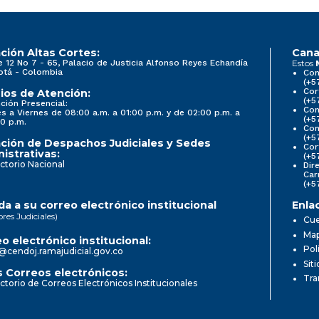
ción Altas Cortes:
Cana
e 12 No 7 - 65, Palacio de Justicia Alfonso Reyes Echandía
Estos
otá - Colombia
Con
(+5
Cor
ios de Atención:
(+5
ción Presencial:
Con
s a Viernes de 08:00 a.m. a 01:00 p.m. y de 02:00 p.m. a
(+5
0 p.m.
Com
(+5
ción de Despachos Judiciales y Sedes
Cor
istrativas:
(+5
ctorio Nacional
Dir
Car
(+5
a a su correo electrónico institucional
Enla
ores Judiciales)
Cue
Map
o electrónico institucional:
Pol
@cendoj.ramajudicial.gov.co
Sit
 Correos electrónicos:
Tra
ctorio de Correos Electrónicos Institucionales