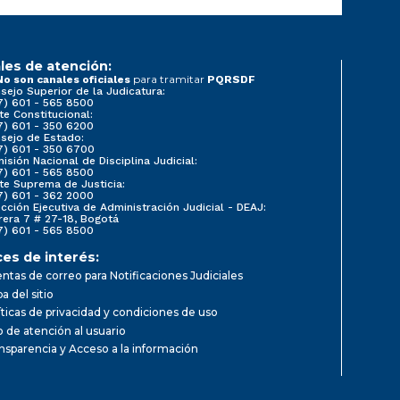
les de atención:
para tramitar
No son canales oficiales
PQRSDF
sejo Superior de la Judicatura:
7) 601 - 565 8500
te Constitucional:
7) 601 - 350 6200
sejo de Estado:
7) 601 - 350 6700
isión Nacional de Disciplina Judicial:
7) 601 - 565 8500
te Suprema de Justicia:
7) 601 - 362 2000
ección Ejecutiva de Administración Judicial - DEAJ:
rera 7 # 27-18, Bogotá
7) 601 - 565 8500
ces de interés:
ntas de correo para Notificaciones Judiciales
a del sitio
íticas de privacidad y condiciones de uso
io de atención al usuario
nsparencia y Acceso a la información