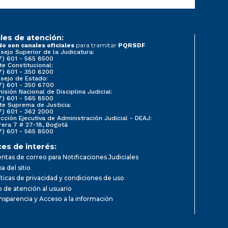
les de atención:
para tramitar
No son canales oficiales
PQRSDF
sejo Superior de la Judicatura:
7) 601 - 565 8500
te Constitucional:
7) 601 - 350 6200
sejo de Estado:
7) 601 - 350 6700
isión Nacional de Disciplina Judicial:
7) 601 - 565 8500
te Suprema de Justicia:
7) 601 - 362 2000
ección Ejecutiva de Administración Judicial - DEAJ:
rera 7 # 27-18, Bogotá
7) 601 - 565 8500
ces de interés:
ntas de correo para Notificaciones Judiciales
a del sitio
íticas de privacidad y condiciones de uso
io de atención al usuario
nsparencia y Acceso a la información