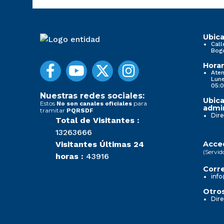
Ubica
Call
Bog
Horar
Aten
Lune
05:0
Nuestras redes sociales:
Ubica
Estos
para
No son canales oficiales
admin
tramitar
PQRSDF
Dire
Total de Visitantes :
13263666
Visitantes Últimas 24
Acced
(Servid
horas :
43916
Corre
info
Otros
Dire