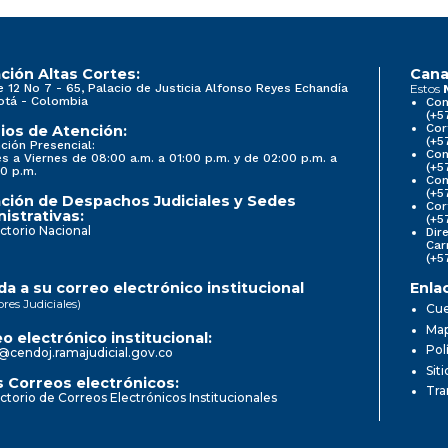
ción Altas Cortes:
Cana
e 12 No 7 - 65, Palacio de Justicia Alfonso Reyes Echandía
Estos
otá - Colombia
Con
(+5
Cor
ios de Atención:
(+5
ción Presencial:
Con
s a Viernes de 08:00 a.m. a 01:00 p.m. y de 02:00 p.m. a
(+5
0 p.m.
Com
(+5
ción de Despachos Judiciales y Sedes
Cor
istrativas:
(+5
ctorio Nacional
Dir
Car
(+5
a a su correo electrónico institucional
Enla
ores Judiciales)
Cue
Map
o electrónico institucional:
Pol
@cendoj.ramajudicial.gov.co
Sit
 Correos electrónicos:
Tra
ctorio de Correos Electrónicos Institucionales