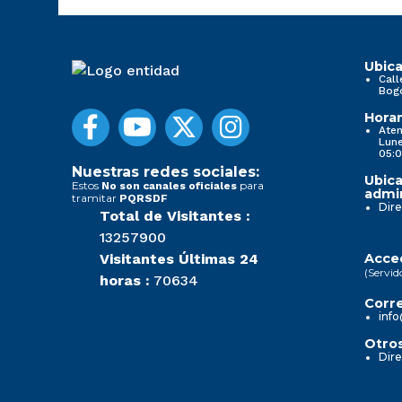
Ubica
Call
Bog
Horar
Aten
Lune
05:0
Nuestras redes sociales:
Ubica
Estos
para
No son canales oficiales
admin
tramitar
PQRSDF
Dire
Total de Visitantes :
13257900
Visitantes Últimas 24
Acced
(Servid
horas :
70634
Corre
info
Otros
Dire