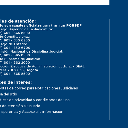
les de atención:
para tramitar
No son canales oficiales
PQRSDF
sejo Superior de la Judicatura:
7) 601 - 565 8500
te Constitucional:
7) 601 - 350 6200
sejo de Estado:
7) 601 - 350 6700
isión Nacional de Disciplina Judicial:
7) 601 - 565 8500
te Suprema de Justicia:
7) 601 - 362 2000
ección Ejecutiva de Administración Judicial - DEAJ:
rera 7 # 27-18, Bogotá
7) 601 - 565 8500
ces de interés:
ntas de correo para Notificaciones Judiciales
a del sitio
íticas de privacidad y condiciones de uso
io de atención al usuario
nsparencia y Acceso a la información