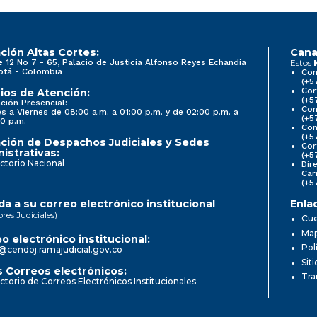
ción Altas Cortes:
Cana
e 12 No 7 - 65, Palacio de Justicia Alfonso Reyes Echandía
Estos
otá - Colombia
Con
(+5
Cor
ios de Atención:
(+5
ción Presencial:
Con
s a Viernes de 08:00 a.m. a 01:00 p.m. y de 02:00 p.m. a
(+5
0 p.m.
Com
(+5
ción de Despachos Judiciales y Sedes
Cor
istrativas:
(+5
ctorio Nacional
Dir
Car
(+5
a a su correo electrónico institucional
Enla
ores Judiciales)
Cue
Map
o electrónico institucional:
Pol
@cendoj.ramajudicial.gov.co
Sit
 Correos electrónicos:
Tra
ctorio de Correos Electrónicos Institucionales