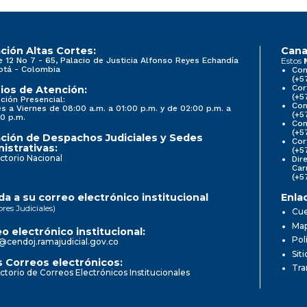
ción Altas Cortes:
Cana
e 12 No 7 - 65, Palacio de Justicia Alfonso Reyes Echandía
Estos
otá - Colombia
Con
(+5
Cor
ios de Atención:
(+5
ción Presencial:
Con
s a Viernes de 08:00 a.m. a 01:00 p.m. y de 02:00 p.m. a
(+5
0 p.m.
Com
(+5
ción de Despachos Judiciales y Sedes
Cor
istrativas:
(+5
ctorio Nacional
Dir
Car
(+5
a a su correo electrónico institucional
Enla
ores Judiciales)
Cue
Map
o electrónico institucional:
Pol
@cendoj.ramajudicial.gov.co
Sit
 Correos electrónicos:
Tra
ctorio de Correos Electrónicos Institucionales