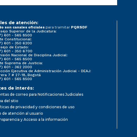
les de atención:
para tramitar
No son canales oficiales
PQRSDF
sejo Superior de la Judicatura:
7) 601 - 565 8500
te Constitucional:
7) 601 - 350 6200
sejo de Estado:
7) 601 - 350 6700
isión Nacional de Disciplina Judicial:
7) 601 - 565 8500
te Suprema de Justicia:
7) 601 - 362 2000
ección Ejecutiva de Administración Judicial - DEAJ:
rera 7 # 27-18, Bogotá
7) 601 - 565 8500
ces de interés:
ntas de correo para Notificaciones Judiciales
a del sitio
íticas de privacidad y condiciones de uso
io de atención al usuario
nsparencia y Acceso a la información