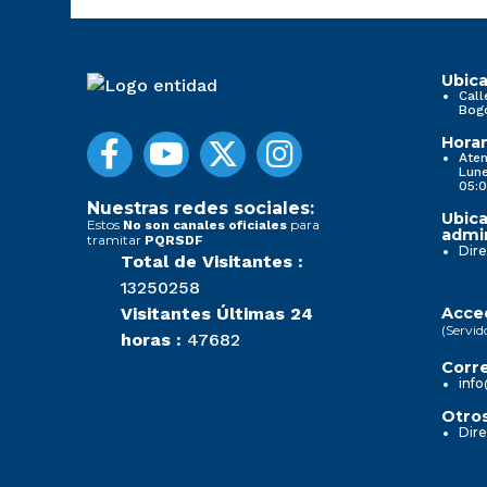
Ubica
Call
Bog
Horar
Aten
Lune
05:0
Nuestras redes sociales:
Ubica
Estos
para
No son canales oficiales
admin
tramitar
PQRSDF
Dire
Total de Visitantes :
13250258
Visitantes Últimas 24
Acced
(Servid
horas :
47682
Corre
info
Otros
Dire