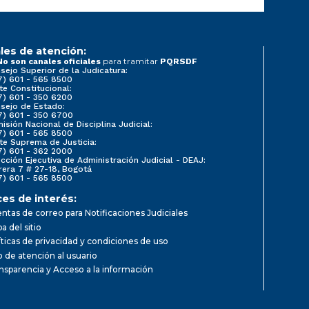
les de atención:
para tramitar
No son canales oficiales
PQRSDF
sejo Superior de la Judicatura:
7) 601 - 565 8500
te Constitucional:
7) 601 - 350 6200
sejo de Estado:
7) 601 - 350 6700
isión Nacional de Disciplina Judicial:
7) 601 - 565 8500
te Suprema de Justicia:
7) 601 - 362 2000
ección Ejecutiva de Administración Judicial - DEAJ:
rera 7 # 27-18, Bogotá
7) 601 - 565 8500
ces de interés:
ntas de correo para Notificaciones Judiciales
a del sitio
íticas de privacidad y condiciones de uso
io de atención al usuario
nsparencia y Acceso a la información