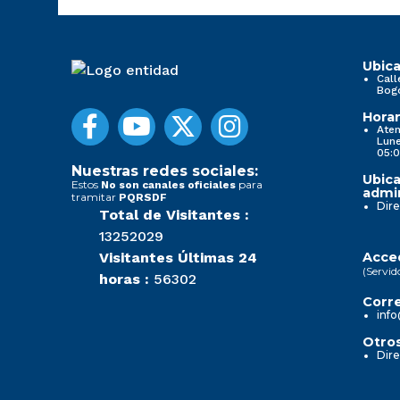
Ubica
Call
Bog
Horar
Aten
Lune
05:0
Nuestras redes sociales:
Ubica
Estos
para
No son canales oficiales
admin
tramitar
PQRSDF
Dire
Total de Visitantes :
13252029
Visitantes Últimas 24
Acced
(Servid
horas :
56302
Corre
info
Otros
Dire