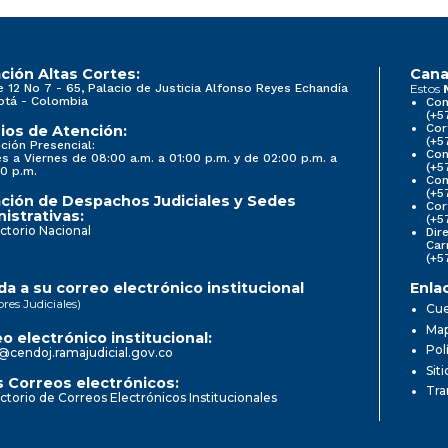
ción Altas Cortes:
Cana
e 12 No 7 - 65, Palacio de Justicia Alfonso Reyes Echandía
Estos
otá - Colombia
Con
(+5
Cor
ios de Atención:
(+5
ción Presencial:
Con
s a Viernes de 08:00 a.m. a 01:00 p.m. y de 02:00 p.m. a
(+5
0 p.m.
Com
(+5
ción de Despachos Judiciales y Sedes
Cor
istrativas:
(+5
ctorio Nacional
Dir
Car
(+5
a a su correo electrónico institucional
Enla
ores Judiciales)
Cue
Map
o electrónico institucional:
Pol
@cendoj.ramajudicial.gov.co
Sit
 Correos electrónicos:
Tra
ctorio de Correos Electrónicos Institucionales