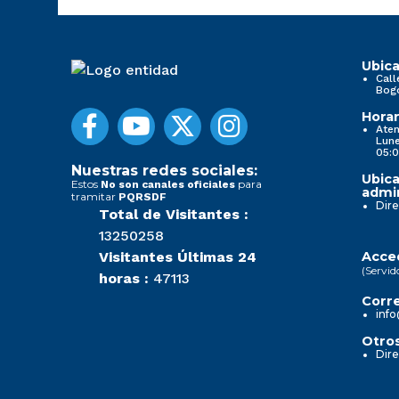
Ubica
Call
Bog
Horar
Aten
Lune
05:0
Nuestras redes sociales:
Ubica
Estos
para
No son canales oficiales
admin
tramitar
PQRSDF
Dire
Total de Visitantes :
13250258
Visitantes Últimas 24
Acced
(Servid
horas :
47113
Corre
info
Otros
Dire