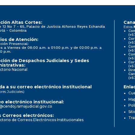
ción Altas Cortes:
Cana
e 12 No 7 - 65, Palacio de Justicia Alfonso Reyes Echandía
Estos
otá - Colombia
Con
(+5
Cor
ios de Atención:
(+5
ción Presencial:
Con
s a Viernes de 08:00 a.m. a 01:00 p.m. y de 02:00 p.m. a
(+5
0 p.m.
Com
(+5
ción de Despachos Judiciales y Sedes
Cor
istrativas:
(+5
ctorio Nacional
Dir
Car
(+5
a a su correo electrónico institucional
Enla
ores Judiciales)
Cue
Map
o electrónico institucional:
Pol
@cendoj.ramajudicial.gov.co
Sit
 Correos electrónicos:
Tra
ctorio de Correos Electrónicos Institucionales