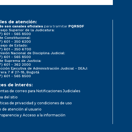
les de atención:
para tramitar
No son canales oficiales
PQRSDF
sejo Superior de la Judicatura:
7) 601 - 565 8500
te Constitucional:
7) 601 - 350 6200
sejo de Estado:
7) 601 - 350 6700
isión Nacional de Disciplina Judicial:
7) 601 - 565 8500
te Suprema de Justicia:
7) 601 - 362 2000
ección Ejecutiva de Administración Judicial - DEAJ:
rera 7 # 27-18, Bogotá
7) 601 - 565 8500
ces de interés:
ntas de correo para Notificaciones Judiciales
a del sitio
íticas de privacidad y condiciones de uso
io de atención al usuario
nsparencia y Acceso a la información