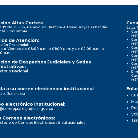
ción Altas Cortes:
Cana
e 12 No 7 - 65, Palacio de Justicia Alfonso Reyes Echandía
Estos
otá - Colombia
Con
(+5
Cor
ios de Atención:
(+5
ción Presencial:
Con
s a Viernes de 08:00 a.m. a 01:00 p.m. y de 02:00 p.m. a
(+5
0 p.m.
Com
(+5
ción de Despachos Judiciales y Sedes
Cor
istrativas:
(+5
ctorio Nacional
Dir
Car
(+5
a a su correo electrónico institucional
Enla
ores Judiciales)
Cue
Map
o electrónico institucional:
Pol
@cendoj.ramajudicial.gov.co
Sit
 Correos electrónicos:
Tra
ctorio de Correos Electrónicos Institucionales