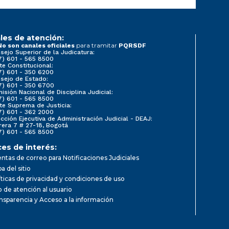
les de atención:
para tramitar
No son canales oficiales
PQRSDF
sejo Superior de la Judicatura:
7) 601 - 565 8500
te Constitucional:
7) 601 - 350 6200
sejo de Estado:
7) 601 - 350 6700
isión Nacional de Disciplina Judicial:
7) 601 - 565 8500
te Suprema de Justicia:
7) 601 - 362 2000
ección Ejecutiva de Administración Judicial - DEAJ:
rera 7 # 27-18, Bogotá
7) 601 - 565 8500
ces de interés:
ntas de correo para Notificaciones Judiciales
a del sitio
íticas de privacidad y condiciones de uso
io de atención al usuario
nsparencia y Acceso a la información