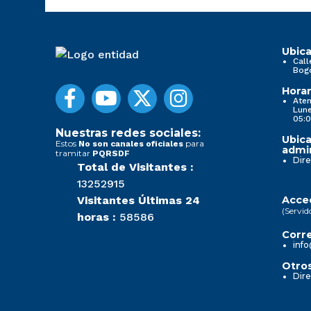
Ubica
Call
Bog
Horar
Aten
Lune
05:0
Nuestras redes sociales:
Ubica
Estos
para
No son canales oficiales
admin
tramitar
PQRSDF
Dire
Total de Visitantes :
13252915
Visitantes Últimas 24
Acced
(Servid
horas :
58586
Corre
info
Otros
Dire