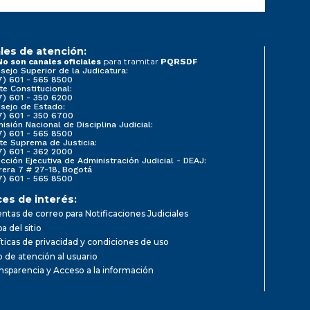
les de atención:
para tramitar
No son canales oficiales
PQRSDF
sejo Superior de la Judicatura:
7) 601 - 565 8500
te Constitucional:
7) 601 - 350 6200
sejo de Estado:
7) 601 - 350 6700
isión Nacional de Disciplina Judicial:
7) 601 - 565 8500
te Suprema de Justicia:
7) 601 - 362 2000
ección Ejecutiva de Administración Judicial - DEAJ:
rera 7 # 27-18, Bogotá
7) 601 - 565 8500
ces de interés:
ntas de correo para Notificaciones Judiciales
a del sitio
íticas de privacidad y condiciones de uso
io de atención al usuario
nsparencia y Acceso a la información