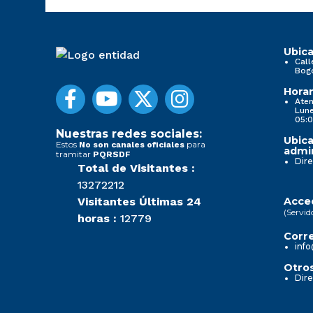
Ubica
Call
Bog
Horar
Aten
Lune
05:0
Nuestras redes sociales:
Ubica
Estos
para
No son canales oficiales
admin
tramitar
PQRSDF
Dire
Total de Visitantes :
13272212
Visitantes Últimas 24
Acced
(Servid
horas :
12779
Corre
info
Otros
Dire