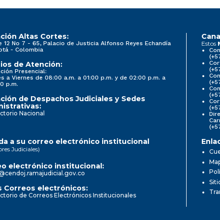
ción Altas Cortes:
Cana
e 12 No 7 - 65, Palacio de Justicia Alfonso Reyes Echandía
Estos
otá - Colombia
Con
(+5
Cor
ios de Atención:
(+5
ción Presencial:
Con
s a Viernes de 08:00 a.m. a 01:00 p.m. y de 02:00 p.m. a
(+5
0 p.m.
Com
(+5
ción de Despachos Judiciales y Sedes
Cor
istrativas:
(+5
ctorio Nacional
Dir
Car
(+5
a a su correo electrónico institucional
Enla
ores Judiciales)
Cue
Map
o electrónico institucional:
Pol
@cendoj.ramajudicial.gov.co
Sit
 Correos electrónicos:
Tra
ctorio de Correos Electrónicos Institucionales