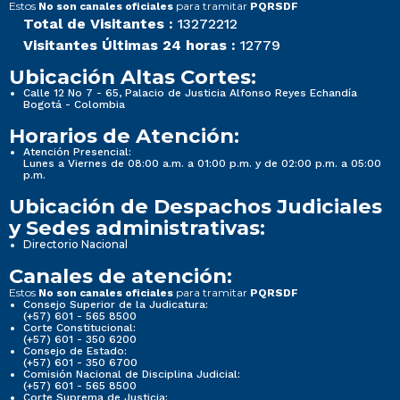
Estos
para tramitar
No son canales oficiales
PQRSDF
Total de Visitantes :
13272212
Visitantes Últimas 24 horas :
12779
Ubicación Altas Cortes:
Calle 12 No 7 - 65, Palacio de Justicia Alfonso Reyes Echandía
Bogotá - Colombia
Horarios de Atención:
Atención Presencial:
Lunes a Viernes de 08:00 a.m. a 01:00 p.m. y de 02:00 p.m. a 05:00
p.m.
Ubicación de Despachos Judiciales
y Sedes administrativas:
Directorio Nacional
Canales de atención:
Estos
para tramitar
No son canales oficiales
PQRSDF
Consejo Superior de la Judicatura:
(+57) 601 - 565 8500
Corte Constitucional:
(+57) 601 - 350 6200
Consejo de Estado:
(+57) 601 - 350 6700
Comisión Nacional de Disciplina Judicial:
(+57) 601 - 565 8500
Corte Suprema de Justicia: