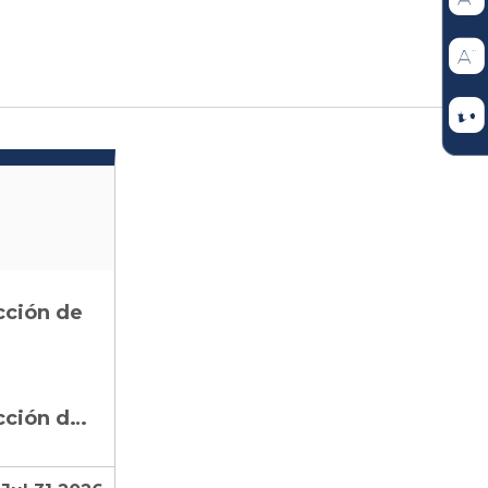
cción de
Consejo de Estado Sección Tercera - Subsección C: Acción de Tutela – Auto Admisorio Radicado 2026-05732