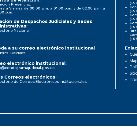
(+5
nción Presencial:
Con
es a Viernes de 08:00 a.m. a 01:00 p.m. y de 02:00 p.m. a
(+5
00 p.m.
Comi
(+5
ación de Despachos Judiciales y Sedes
Cor
nistrativas:
(+5
ectorio Nacional
Dire
Car
(+5
da a su correo electrónico institucional
Enlac
dores Judiciales)
Cue
Mapa
eo electrónico institucional:
Pol
o@cendoj.ramajudicial.gov.co
Siti
s Correos electrónicos:
Tra
ectorio de Correos Electrónicos Institucionales