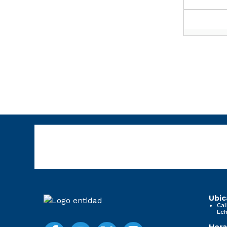
Ubic
Cal
Ech
Hora