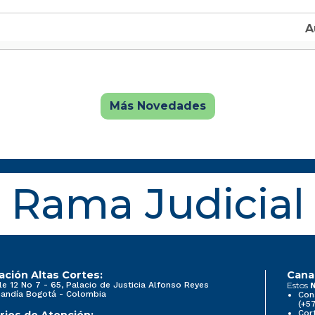
Más Novedades
Rama Judicial
ación Altas Cortes:
Cana
le 12 No 7 - 65, Palacio de Justicia Alfonso Reyes
Estos
N
andía Bogotá - Colombia
Con
(+5
Cort
rios de Atención: