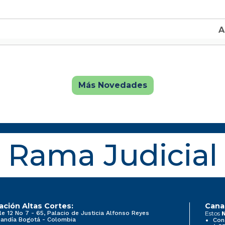
Más Novedades
Rama Judicial
ación Altas Cortes:
Cana
le 12 No 7 - 65, Palacio de Justicia Alfonso Reyes
Estos
N
andía Bogotá - Colombia
Con