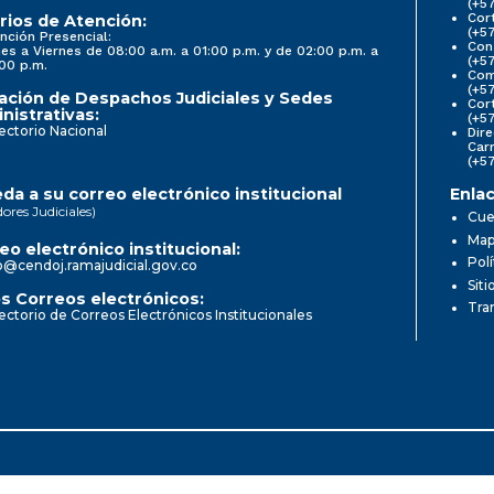
(+5
Cort
rios de Atención:
(+5
nción Presencial:
Con
es a Viernes de 08:00 a.m. a 01:00 p.m. y de 02:00 p.m. a
(+5
00 p.m.
Comi
(+5
ación de Despachos Judiciales y Sedes
Cor
nistrativas:
(+5
ectorio Nacional
Dire
Car
(+5
da a su correo electrónico institucional
Enlac
dores Judiciales)
Cue
Mapa
eo electrónico institucional:
Pol
o@cendoj.ramajudicial.gov.co
Siti
s Correos electrónicos:
Tra
ectorio de Correos Electrónicos Institucionales