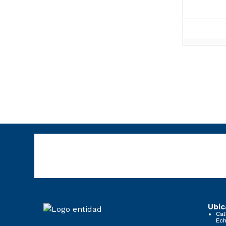
Ubic
Cal
Ech