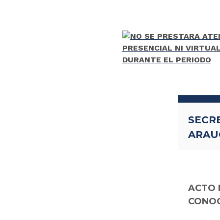
SECR
ARAU
ACTO 
CONOC