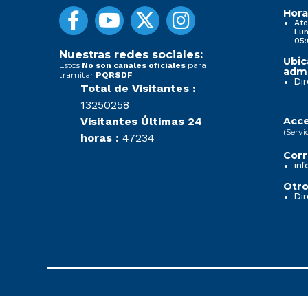
Hora
Ate
Lun
05:
Nuestras redes sociales:
Ubic
Estos
para
No son canales oficiales
admi
tramitar
PQRSDF
Dir
Total de Visitantes :
13250258
Visitantes Últimas 24
Acce
(Servi
horas :
47234
Corr
inf
Otro
Dir