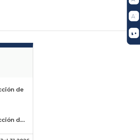
cción de
Consejo de Estado Sección Tercera - Subsección C: Acción de Tutela – Auto Admisorio Radicado 2026-05732