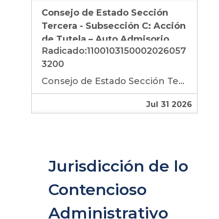
Consejo de Estado Sección
Tercera - Subsección C: Acción
de Tutela – Auto Admisorio
Radicado:1100103150002026057
Radicado 2026-05732
3200
Consejo de Estado Sección Tercera - Subsección C: Acción de Tutela – Auto Admisorio Radicado 2026-05732
Jul 31 2026
Jurisdicción de lo
Contencioso
Administrativo