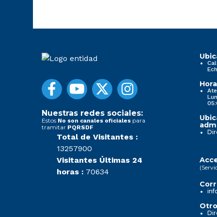
Ubic
Cal
Ech
Hora
Ate
Lun
05:
Nuestras redes sociales:
Ubic
Estos
para
No son canales oficiales
admi
tramitar
PQRSDF
Dir
Total de Visitantes :
13257900
Visitantes Últimas 24
Acce
(Servi
horas :
70634
Corr
inf
Otro
Dir