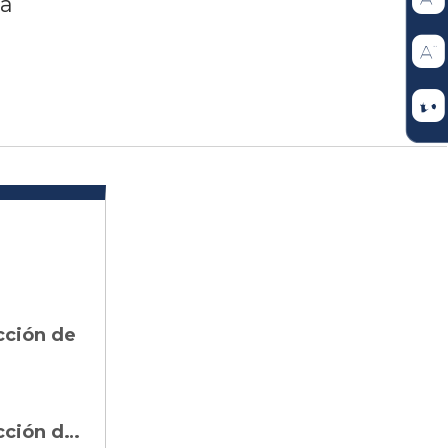
ia
cción de
Consejo de Estado Sección Tercera - Subsección C: Acción de Tutela – Auto Admisorio Radicado 2026-05732