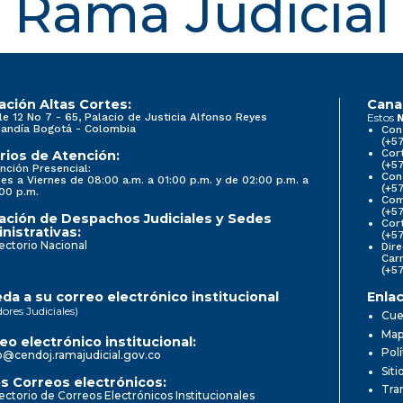
Rama Judicial
ación Altas Cortes:
Cana
le 12 No 7 - 65, Palacio de Justicia Alfonso Reyes
Estos
N
andía Bogotá - Colombia
Con
(+5
Cort
rios de Atención:
(+5
nción Presencial:
Con
es a Viernes de 08:00 a.m. a 01:00 p.m. y de 02:00 p.m. a
(+5
00 p.m.
Comi
(+5
ación de Despachos Judiciales y Sedes
Cor
nistrativas:
(+5
ectorio Nacional
Dire
Car
(+5
da a su correo electrónico institucional
Enlac
dores Judiciales)
Cue
Mapa
eo electrónico institucional:
Pol
o@cendoj.ramajudicial.gov.co
Siti
s Correos electrónicos:
Tra
ectorio de Correos Electrónicos Institucionales