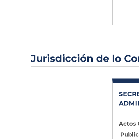
Jurisdicción de lo C
SECR
ADMI
Actos
Public