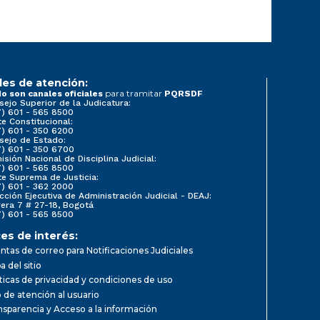
les de atención:
para tramitar
o son canales oficiales
PQRSDF
sejo Superior de la Judicatura:
7) 601 - 565 8500
e Constitucional:
7) 601 - 350 6200
sejo de Estado:
7) 601 - 350 6700
sión Nacional de Disciplina Judicial:
7) 601 - 565 8500
te Suprema de Justicia:
7) 601 - 362 2000
cción Ejecutiva de Administración Judicial - DEAJ:
rera 7 # 27-18, Bogotá
7) 601 - 565 8500
es de interés:
ntas de correo para Notificaciones Judiciales
 del sitio
íticas de privacidad y condiciones de uso
o de atención al usuario
nsparencia y Acceso a la información