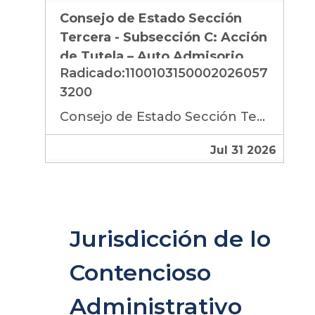
Consejo de Estado Sección
Tercera - Subsección C: Acción
de Tutela – Auto Admisorio
Radicado:1100103150002026057
Radicado 2026-05732
3200
Consejo de Estado Sección Tercera - Subsección C: Acción de Tutela – Auto Admisorio Radicado 2026-05732
Jul 31 2026
Jurisdicción de lo
Contencioso
Administrativo