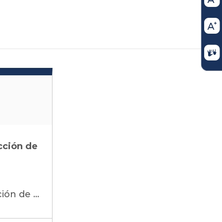
cción de
Consejo de Estado Sección Tercera - Subsección C: Acción de Tutela – Auto Admisorio Radicado 2026-05732