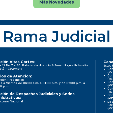
Más Novedades
Rama Judicial
ción Altas Cortes:
Cana
e 12 No 7 - 65, Palacio de Justicia Alfonso Reyes Echandía
Estos
otá - Colombia
Con
(+5
Cor
ios de Atención:
(+5
ción Presencial:
Con
s a Viernes de 08:00 a.m. a 01:00 p.m. y de 02:00 p.m. a
(+5
0 p.m.
Com
(+5
ción de Despachos Judiciales y Sedes
Cor
istrativas:
(+5
ctorio Nacional
Dir
Car
(+5