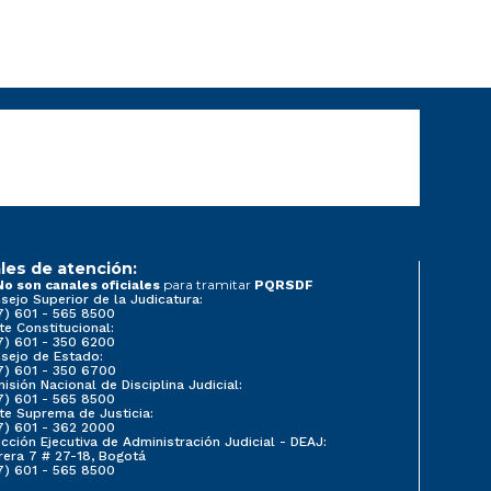
les de atención:
para tramitar
No son canales oficiales
PQRSDF
sejo Superior de la Judicatura:
7) 601 - 565 8500
te Constitucional:
7) 601 - 350 6200
sejo de Estado:
7) 601 - 350 6700
isión Nacional de Disciplina Judicial:
7) 601 - 565 8500
te Suprema de Justicia:
7) 601 - 362 2000
ección Ejecutiva de Administración Judicial - DEAJ:
rera 7 # 27-18, Bogotá
7) 601 - 565 8500