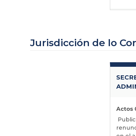
Jurisdicción de lo C
SECR
ADMI
Actos
Public
renunci
en el a