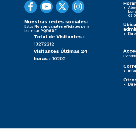
Horar
Aten
Lune
05:0
Nuestras redes sociales:
Ubica
Estos
para
No son canales oficiales
admin
tramitar
PQRSDF
Dire
Total de Visitantes :
13272212
Visitantes Últimas 24
Acced
(Servid
horas :
10202
Corre
info
Otros
Dire