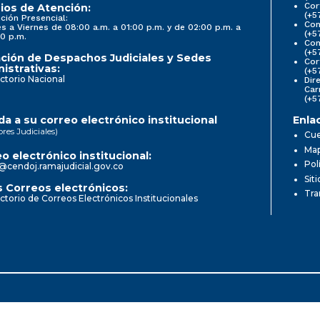
Cor
ios de Atención:
(+5
ción Presencial:
Con
s a Viernes de 08:00 a.m. a 01:00 p.m. y de 02:00 p.m. a
(+5
0 p.m.
Com
(+5
ción de Despachos Judiciales y Sedes
Cor
istrativas:
(+5
ctorio Nacional
Dir
Car
(+5
a a su correo electrónico institucional
Enla
ores Judiciales)
Cue
Map
o electrónico institucional:
Pol
@cendoj.ramajudicial.gov.co
Sit
 Correos electrónicos:
Tra
ctorio de Correos Electrónicos Institucionales