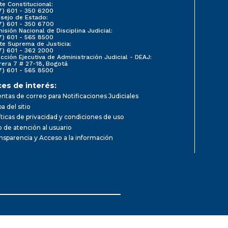
te Constitucional:
7) 601 - 350 6200
sejo de Estado:
7) 601 - 350 6700
isión Nacional de Disciplina Judicial:
7) 601 - 565 8500
te Suprema de Justicia:
7) 601 - 362 2000
ección Ejecutiva de Administración Judicial - DEAJ:
rera 7 # 27-18, Bogotá
7) 601 - 565 8500
ces de interés:
ntas de correo para Notificaciones Judiciales
a del sitio
íticas de privacidad y condiciones de uso
io de atención al usuario
nsparencia y Acceso a la información