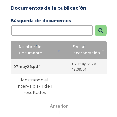
Documentos de la publicación
Búsqueda de documentos
Nombre del
Fecha
Documento
Incorporación
Nombre del
Fecha
07-may-2026
07may26.pdf
Documento
Incorporación
17:39:54
Mostrando el
intervalo 1 - 1 de 1
resultados
Anterior
1