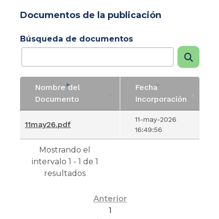
Documentos de la publicación
Búsqueda de documentos
Nombre del
Fecha
Documento
Incorporación
Nombre del
Fecha
11-may-2026
11may26.pdf
Documento
Incorporación
16:49:56
Mostrando el
intervalo 1 - 1 de 1
resultados
Anterior
1