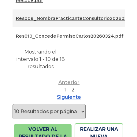
Res008.pdf
Res009_NombraPracticanteConsultorio20260316.p
Res010_ConcedePermisoCarlos20260324.pdf
Mostrando el
intervalo 1 - 10 de 18
resultados
Anterior
1
2
Siguiente
VOLVER AL
REALIZAR UNA
RESULTADO DE LA
NUEVA