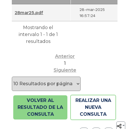
Nombre del
Fecha
28-mar-2025
28mar25.pdf
Documento
Incorporación
16:57:24
Mostrando el
intervalo 1 - 1 de 1
resultados
Anterior
1
Siguiente
VOLVER AL
REALIZAR UNA
RESULTADO DE LA
NUEVA
CONSULTA
CONSULTA