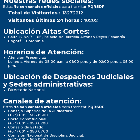
Nuestras redes sociales:
Estos
para tramitar
No son canales oficiales
PQRSDF
Total de Visitantes :
13272212
Visitantes Últimas 24 horas :
10202
Ubicación Altas Cortes:
Calle 12 No 7 - 65, Palacio de Justicia Alfonso Reyes Echandía
Bogotá - Colombia
Horarios de Atención:
Atención Presencial:
Lunes a Viernes de 08:00 a.m. a 01:00 p.m. y de 02:00 p.m. a 05:00
p.m.
Ubicación de Despachos Judiciales
y Sedes administrativas:
Directorio Nacional
Canales de atención:
Estos
para tramitar
No son canales oficiales
PQRSDF
Consejo Superior de la Judicatura:
(+57) 601 - 565 8500
Corte Constitucional:
(+57) 601 - 350 6200
Consejo de Estado:
(+57) 601 - 350 6700
Comisión Nacional de Disciplina Judicial:
(+57) 601 - 565 8500